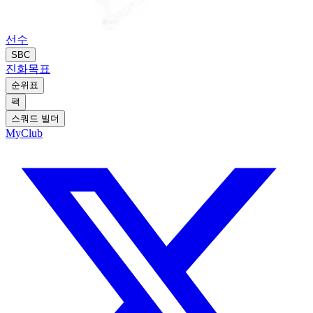
선수
SBC
진화
목표
순위표
팩
스쿼드 빌더
MyClub