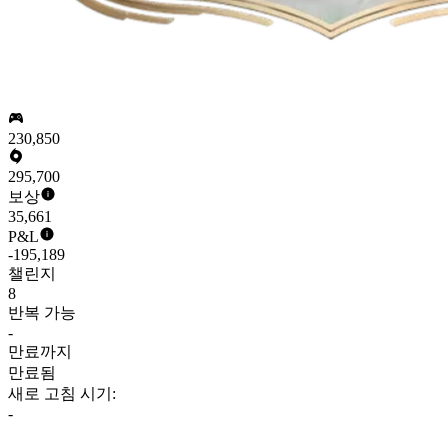
230,850
295,700
보상
35,661
P&L
-195,189
챌린지
8
반복 가능
-
만료까지
만료됨
새로 고침 시기:
-