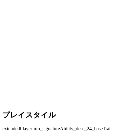
プレイスタイル
extendedPlayerInfo_signatureAbility_desc_24_baseTrait