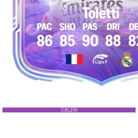

36,250