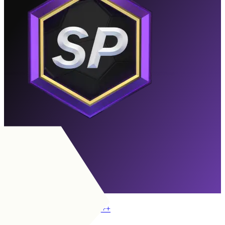
フェノーメノ
期限切れ
目標
ST
|
ターゲットフォワード
+
ST
|
アドバンスフォワード
+
+
ST
|
ポーチャー
+
+