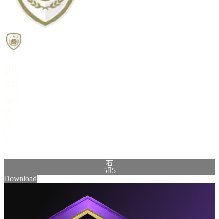
PAC
SHO
PAS
DRI
DEF
PHY
80
85
67
83
31
65
右
5

5
Download