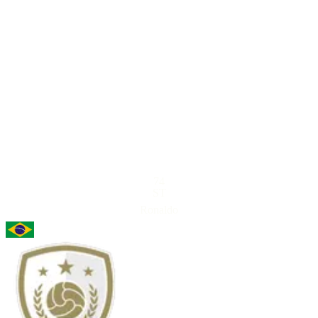
74
ST
Ronaldo