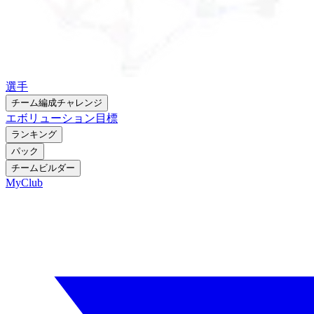
選手
チーム編成チャレンジ
エボリューション
目標
ランキング
パック
チームビルダー
MyClub