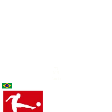
73
MB
Lúcio