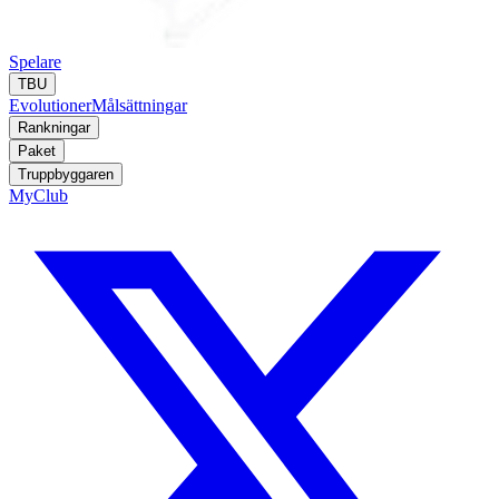
Spelare
TBU
Evolutioner
Målsättningar
Rankningar
Paket
Truppbyggaren
MyClub