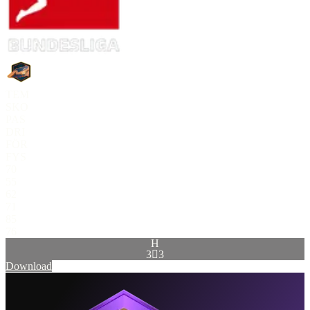
TEM
SKO
PAS
DRI
FÖR
FYS
70
55
62
71
85
76
H
3

3
Download