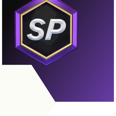
Hästen
Utgången
Till Målsättningar
MB
|
Höger-/vänsterback
+
MB
|
Försvarare
+
+
MB
|
Stoppare
+
+