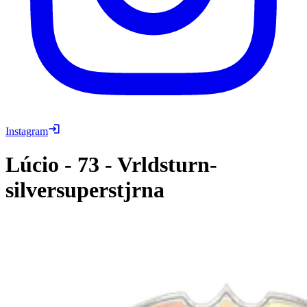
Instagram
Lúcio
-
73
-
Vrldsturn-
silversuperstjrna