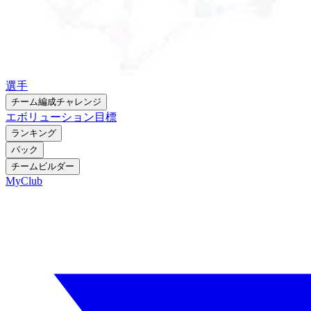
選手
チーム編成チャレンジ
エボリューション
目標
ランキング
パック
チームビルダー
MyClub