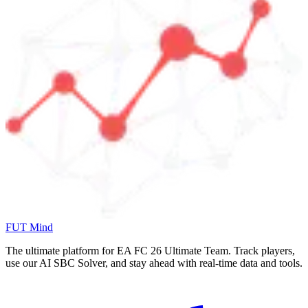
FUT Mind
The ultimate platform for EA FC
26
Ultimate Team. Track players,
use our AI SBC Solver, and stay ahead with real-time data and tools.