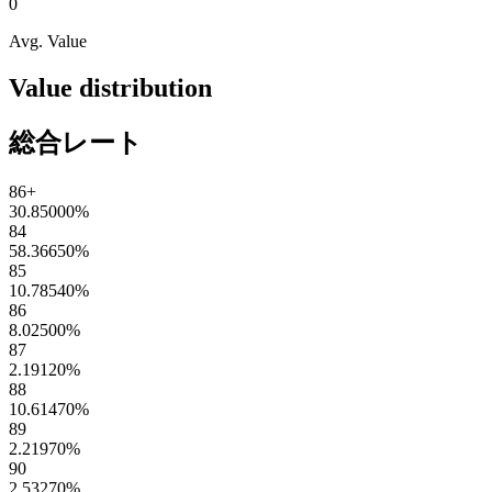
0
Avg. Value
Value distribution
総合レート
86+
30.85000
%
84
58.36650
%
85
10.78540
%
86
8.02500
%
87
2.19120
%
88
10.61470
%
89
2.21970
%
90
2.53270
%