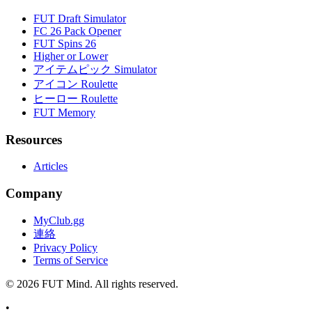
FUT Draft Simulator
FC 26 Pack Opener
FUT Spins 26
Higher or Lower
アイテムピック Simulator
アイコン Roulette
ヒーロー Roulette
FUT Memory
Resources
Articles
Company
MyClub.gg
連絡
Privacy Policy
Terms of Service
©
2026
FUT Mind. All rights reserved.
•