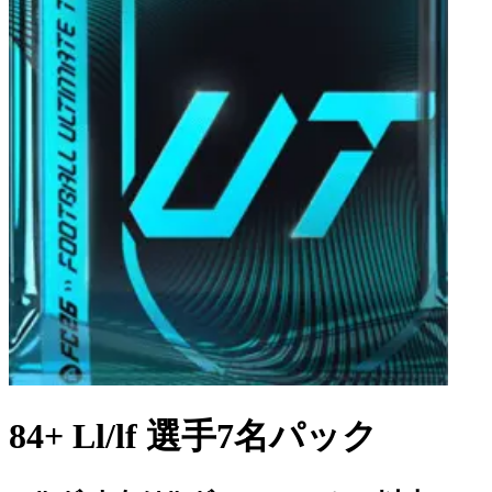
84+ Ll/lf 選手7名パック