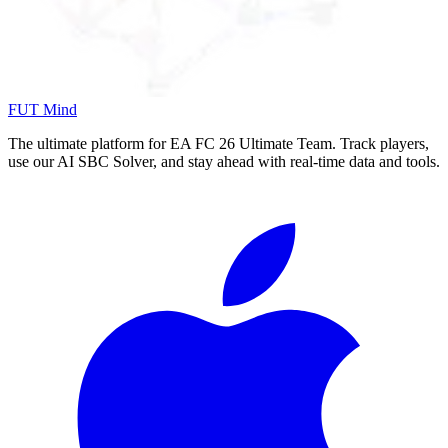
FUT Mind
The ultimate platform for EA FC
26
Ultimate Team. Track players,
use our AI SBC Solver, and stay ahead with real-time data and tools.