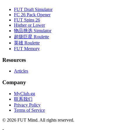
FUT Draft Simulator
FC 26 Pack Opener
FUT Spins 26
Higher or Lower
物品挑选 Simulator
超级巨星 Roulette
英雄 Roulette
FUT Memory
Resources
Articles
Company
MyClub.gg
联系我们
Privacy Policy
Terms of Service
©
2026
FUT Mind. All rights reserved.
•