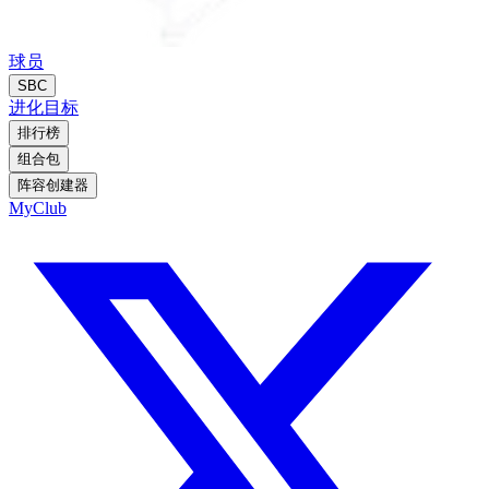
球员
SBC
进化
目标
排行榜
组合包
阵容创建器
MyClub