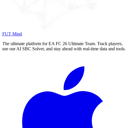
FUT Mind
The ultimate platform for EA FC
26
Ultimate Team. Track players,
use our AI SBC Solver, and stay ahead with real-time data and tools.