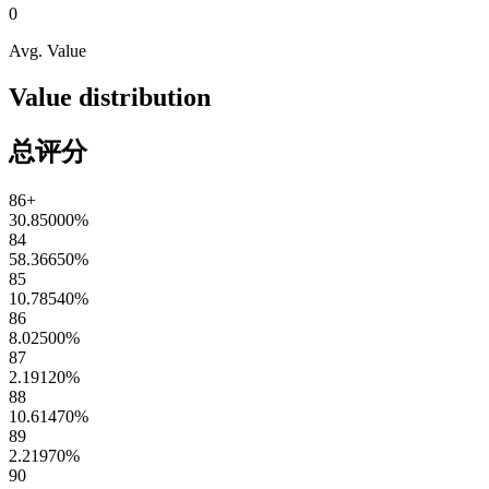
0
Avg. Value
Value distribution
总评分
86+
30.85000
%
84
58.36650
%
85
10.78540
%
86
8.02500
%
87
2.19120
%
88
10.61470
%
89
2.21970
%
90