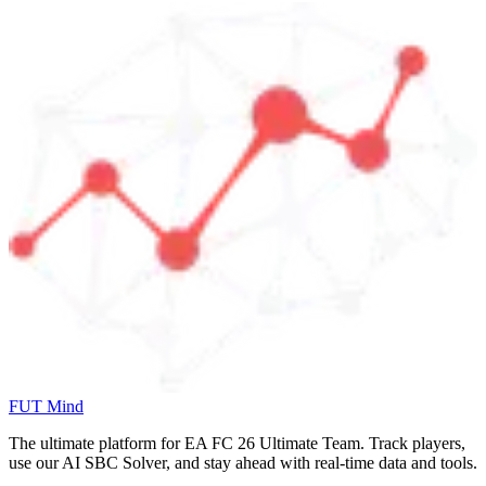
FUT Mind
The ultimate platform for EA FC
26
Ultimate Team. Track players,
use our AI SBC Solver, and stay ahead with real-time data and tools.