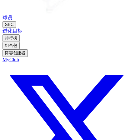
球员
SBC
进化
目标
排行榜
组合包
阵容创建器
MyClub