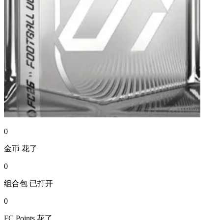
0
金币
花了
0
组合包
已打开
0
FC Points
花了