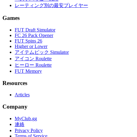
レーティング別の最安プレイヤー
Games
FUT Draft Simulator
FC 26 Pack Opener
FUT Spins 26
Higher or Lower
アイテムピック Simulator
アイコン Roulette
ヒーロー Roulette
FUT Memory
Resources
Articles
Company
MyClub.gg
連絡
Privacy Policy
Terms of Service