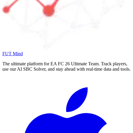
FUT Mind
The ultimate platform for EA FC
26
Ultimate Team. Track players,
use our AI SBC Solver, and stay ahead with real-time data and tools.