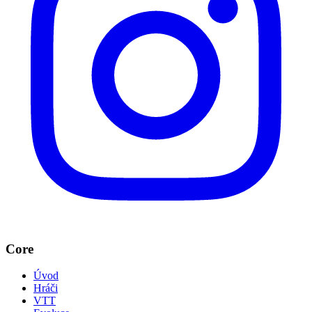
Core
Úvod
Hráči
VTT