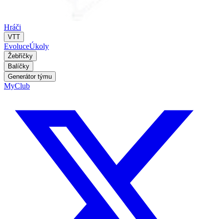
Hráči
VTT
Evoluce
Úkoly
Žebříčky
Balíčky
Generátor týmu
MyClub