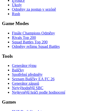
Evoluce
Úkoly
Odměny za postup v sezóně
Rush
Game Modes
Finále Champions Odměny
Rivals Top 200
Squad Battles Top 200
Odměny režimu Squad Battles
Tools
Generátor týmu
Balíčky
Spotřební předměty
Seznam Balíčky EA FC 26
Generátor zápasů
Nejvýhodnější SBC
Nejlevnější hráči podle hodnocení
Games