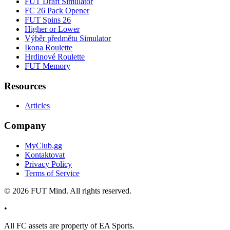
FUT Draft Simulator
FC 26 Pack Opener
FUT Spins 26
Higher or Lower
Výběr předmětu Simulator
Ikona Roulette
Hrdinové Roulette
FUT Memory
Resources
Articles
Company
MyClub.gg
Kontaktovat
Privacy Policy
Terms of Service
©
2026
FUT Mind. All rights reserved.
•
All
FC
assets are property of EA Sports.