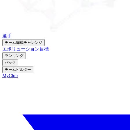
選手
チーム編成チャレンジ
エボリューション
目標
ランキング
パック
チームビルダー
MyClub