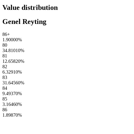
Value distribution
Genel Reyting
86+
1.90000
%
80
34.81010
%
81
12.65820
%
82
6.32910
%
83
31.64560
%
84
9.49370
%
85
3.16460
%
86
1.89870
%