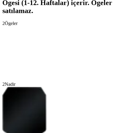
Ögesi (1-12. Haftalar) içerir. Ögeler
satılamaz.
2
Ögeler
2
Nadir