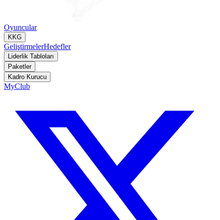
Oyuncular
KKG
Geliştirmeler
Hedefler
Liderlik Tabloları
Paketler
Kadro Kurucu
MyClub