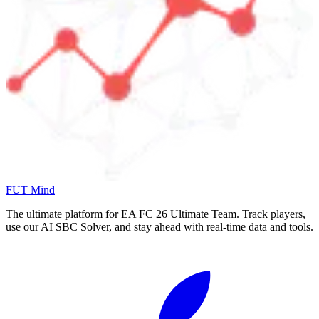
FUT Mind
The ultimate platform for EA FC
26
Ultimate Team. Track players,
use our AI SBC Solver, and stay ahead with real-time data and tools.