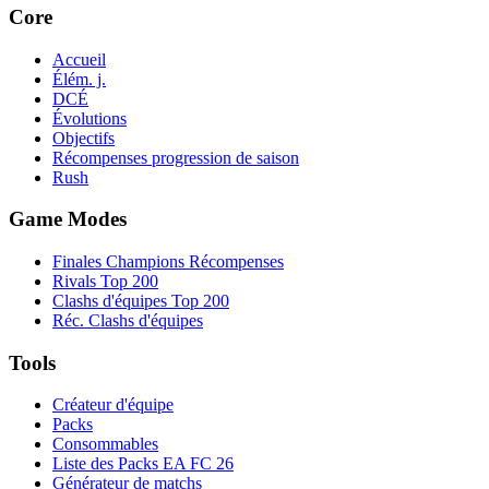
Core
Accueil
Élém. j.
DCÉ
Évolutions
Objectifs
Récompenses progression de saison
Rush
Game Modes
Finales Champions Récompenses
Rivals Top 200
Clashs d'équipes Top 200
Réc. Clashs d'équipes
Tools
Créateur d'équipe
Packs
Consommables
Liste des Packs EA FC 26
Générateur de matchs