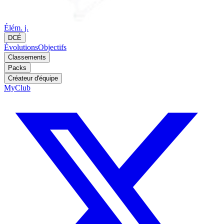
Élém. j.
DCÉ
Évolutions
Objectifs
Classements
Packs
Créateur d'équipe
MyClub