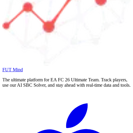
FUT Mind
The ultimate platform for EA FC
26
Ultimate Team. Track players,
use our AI SBC Solver, and stay ahead with real-time data and tools.