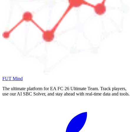
FUT Mind
The ultimate platform for EA FC
26
Ultimate Team. Track players,
use our AI SBC Solver, and stay ahead with real-time data and tools.