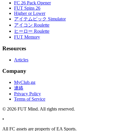
FC 26 Pack Opener
FUT Spins 26
Higher or Lower
アイテムピック Simulator
アイコン Roulette
ヒーロー Roulette
FUT Memory
Resources
Articles
Company
MyClub.gg
連絡
Privacy Policy
Terms of Service
©
2026
FUT Mind. All rights reserved.
•
All
FC
assets are property of EA Sports.