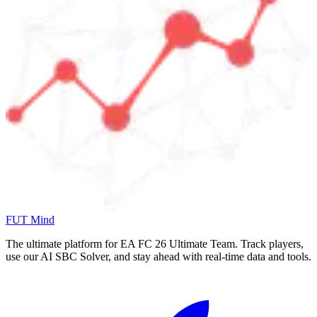
FUT Mind
The ultimate platform for EA FC
26
Ultimate Team. Track players,
use our AI SBC Solver, and stay ahead with real-time data and tools.