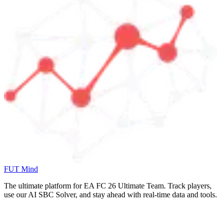
FUT Mind
The ultimate platform for EA FC
26
Ultimate Team. Track players,
use our AI SBC Solver, and stay ahead with real-time data and tools.