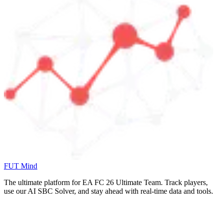
FUT Mind
The ultimate platform for EA FC
26
Ultimate Team. Track players,
use our AI SBC Solver, and stay ahead with real-time data and tools.