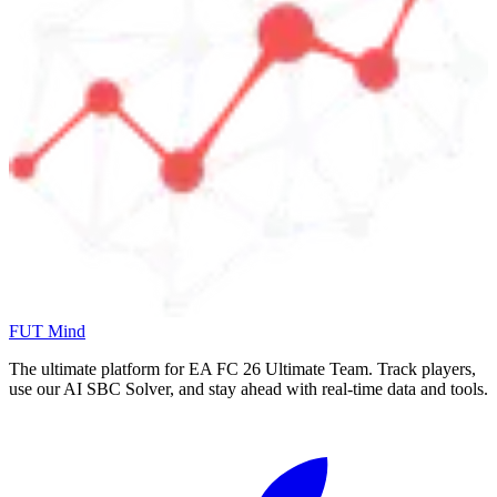
FUT Mind
The ultimate platform for EA FC
26
Ultimate Team. Track players,
use our AI SBC Solver, and stay ahead with real-time data and tools.