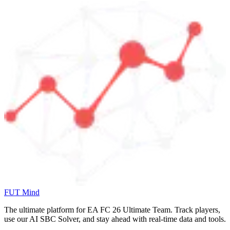
FUT Mind
The ultimate platform for EA FC
26
Ultimate Team. Track players,
use our AI SBC Solver, and stay ahead with real-time data and tools.