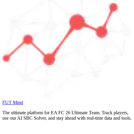
FUT Mind
The ultimate platform for EA FC
26
Ultimate Team. Track players,
use our AI SBC Solver, and stay ahead with real-time data and tools.