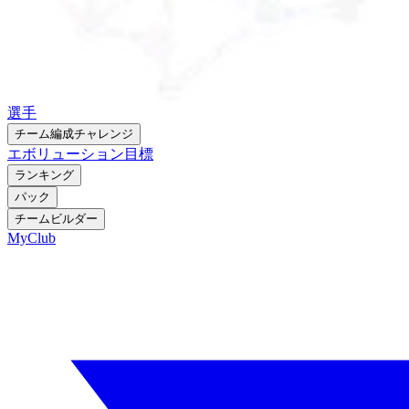
選手
チーム編成チャレンジ
エボリューション
目標
ランキング
パック
チームビルダー
MyClub