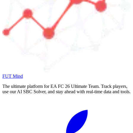
FUT Mind
The ultimate platform for EA FC
26
Ultimate Team. Track players,
use our AI SBC Solver, and stay ahead with real-time data and tools.