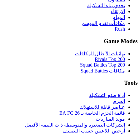
تحدي بناء التشكيلة
الارتقاء
المهام
مكافآت تقدم الموسم
Rush
Game Modes
نهائيات الأبطال المكافآت
Rivals Top 200
Squad Battles Top 200
مكافآت Squad Battles
Tools
أداة صنع التشكيلة
الحزم
عناصر قابلة للاستهلاك
قائمة الحزم الخاصة بـ EA FC 26
مولد المباريات
الشركات الصغيرة والمتوسطة ذات القيمة الأفضل
أرخص اللاعبين حسب التصنيف