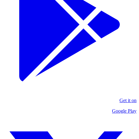
Get it on
Google Play