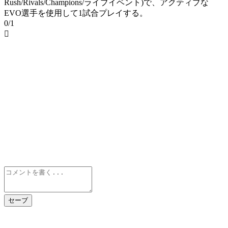
Rush/Rivals/Champions/ライブイベント)で、アクティブな
EVO選手を使用して1試合プレイする。
0/1

セーブ