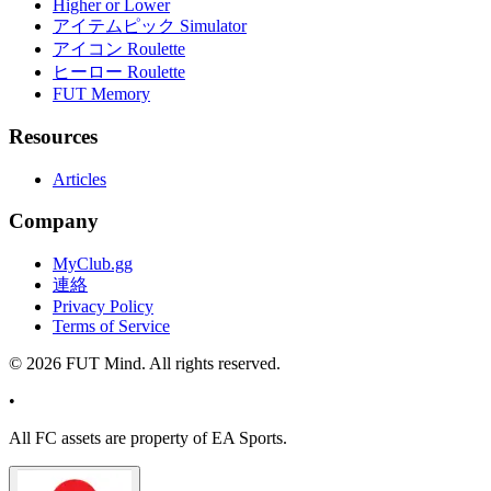
Higher or Lower
アイテムピック Simulator
アイコン Roulette
ヒーロー Roulette
FUT Memory
Resources
Articles
Company
MyClub.gg
連絡
Privacy Policy
Terms of Service
©
2026
FUT Mind. All rights reserved.
•
All
FC
assets are property of EA Sports.