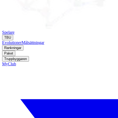
Spelare
TBU
Evolutioner
Målsättningar
Rankningar
Paket
Truppbyggaren
MyClub