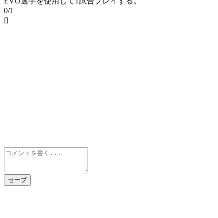
EVO選手を使用して1試合プレイする。
0/1

セーブ