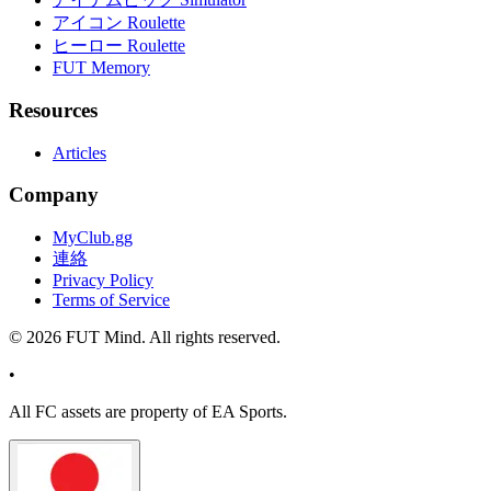
アイコン Roulette
ヒーロー Roulette
FUT Memory
Resources
Articles
Company
MyClub.gg
連絡
Privacy Policy
Terms of Service
©
2026
FUT Mind. All rights reserved.
•
All
FC
assets are property of EA Sports.