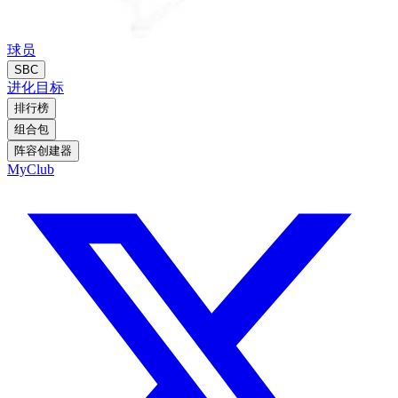
球员
SBC
进化
目标
排行榜
组合包
阵容创建器
MyClub