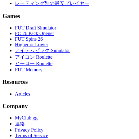
レーティング別の最安プレイヤー
Games
FUT Draft Simulator
FC 26 Pack Opener
FUT Spins 26
Higher or Lower
アイテムピック Simulator
アイコン Roulette
ヒーロー Roulette
FUT Memory
Resources
Articles
Company
MyClub.gg
連絡
Privacy Policy
Terms of Service