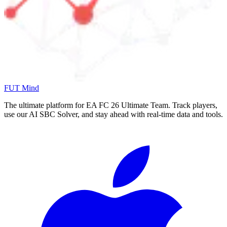
FUT Mind
The ultimate platform for EA FC
26
Ultimate Team. Track players,
use our AI SBC Solver, and stay ahead with real-time data and tools.