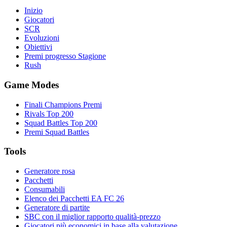
Inizio
Giocatori
SCR
Evoluzioni
Obiettivi
Premi progresso Stagione
Rush
Game Modes
Finali Champions Premi
Rivals Top 200
Squad Battles Top 200
Premi Squad Battles
Tools
Generatore rosa
Pacchetti
Consumabili
Elenco dei Pacchetti EA FC 26
Generatore di partite
SBC con il miglior rapporto qualità-prezzo
Giocatori più economici in base alla valutazione