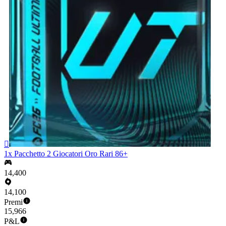

1x Pacchetto 2 Giocatori Oro Rari 86+
14,400
14,100
Premi
15,966
P&L