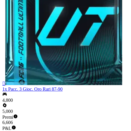

1x Pacc. 3 Gioc. Oro Rari 87-90
4,800
5,000
Premi
6,606
P&L