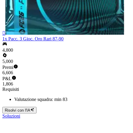

1x Pacc. 3 Gioc. Oro Rari 87-90
4,800
5,000
Premi
6,606
P&L
1,806
Requisiti
Valutazione squadra: min 83
Risolvi con l'IA
Soluzioni