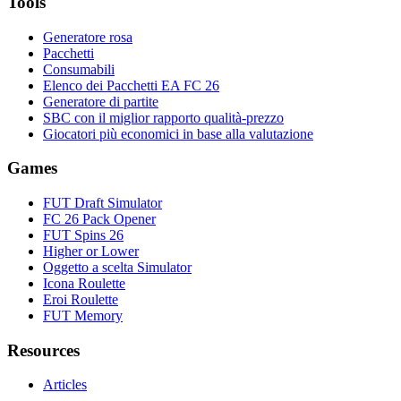
Tools
Generatore rosa
Pacchetti
Consumabili
Elenco dei Pacchetti EA FC 26
Generatore di partite
SBC con il miglior rapporto qualità-prezzo
Giocatori più economici in base alla valutazione
Games
FUT Draft Simulator
FC 26 Pack Opener
FUT Spins 26
Higher or Lower
Oggetto a scelta Simulator
Icona Roulette
Eroi Roulette
FUT Memory
Resources
Articles