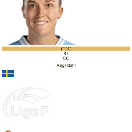
CDC
81
CC
Angeldahl