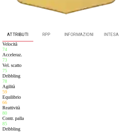
ATTRIBUTI
RPP
INFORMAZIONI
INTESA
Velocità
74
Acceleraz.
73
Vel. scatto
75
Dribbling
78
Agilità
59
Equilibrio
66
Reattività
80
Contr. palla
85
Dribbling