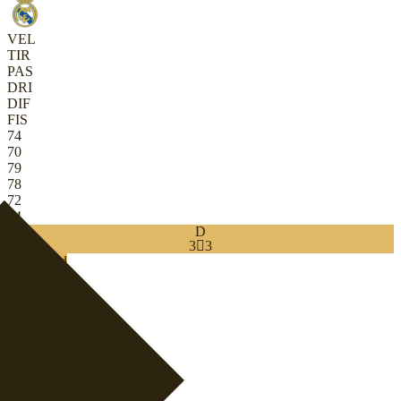
VEL
TIR
PAS
DRI
DIF
FIS
74
70
79
78
72
74
D
3

3
Download
0
CDC
|
Regista arretrata
+
CC
|
Box-to-box
+
CC
|
Mezzala
+