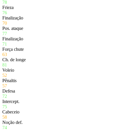
78
Frieza
76
Finalização
70
Pos. ataque
77
Finalização
71
Força chute
63
Ch. de longe
81
Voleio
52
Pênaltis
57
Defesa
72
Intercept.
75
Cabeceio
58
Noção def.
74