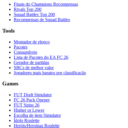
Finais do Champions Recompensas
Rivals Top 200
Squad Battles Top 200
Recompensas de Squad Battles
Tools
Montador de elenco
Pacotes
Consumíveis
Lista de Pacotes do EA FC 26
Gerador de partidas
SBCs de melhor valor
Jogadores mais baratos por classificação
Games
FUT Draft Simulator
FC 26 Pack Opener
FUT Spins 26
Higher or Lower
Escolha de item Simulator
Ídolo Roulette
Heróis/Heroínas Roulette