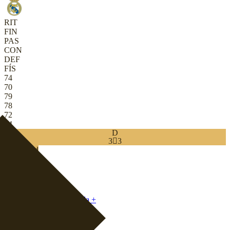
RIT
FIN
PAS
CON
DEF
FÍS
74
70
79
78
72
74
D
3

3
Download
0
VOL
|
Armadora Recuada
+
MC
|
Box-to-box
+
MC
|
Meia pelas pontas
+