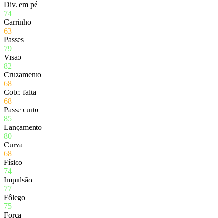
Div. em pé
74
Carrinho
63
Passes
79
Visão
82
Cruzamento
68
Cobr. falta
68
Passe curto
85
Lançamento
80
Curva
68
Físico
74
Impulsão
77
Fôlego
75
Força