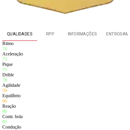
QUALIDADES
RPP
INFORMAÇÕES
ENTROSAM
Ritmo
74
Aceleração
73
Pique
75
Drible
78
Agilidade
59
Equilíbrio
66
Reação
80
Contr. bola
85
Condução