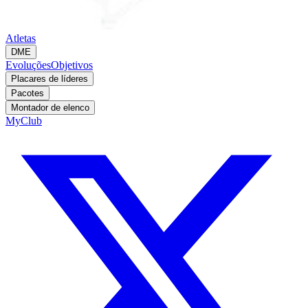
Atletas
DME
Evoluções
Objetivos
Placares de líderes
Pacotes
Montador de elenco
MyClub