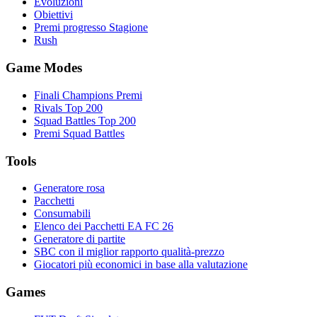
Evoluzioni
Obiettivi
Premi progresso Stagione
Rush
Game Modes
Finali Champions Premi
Rivals Top 200
Squad Battles Top 200
Premi Squad Battles
Tools
Generatore rosa
Pacchetti
Consumabili
Elenco dei Pacchetti EA FC 26
Generatore di partite
SBC con il miglior rapporto qualità-prezzo
Giocatori più economici in base alla valutazione
Games