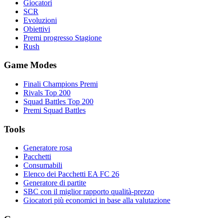
Giocatori
SCR
Evoluzioni
Obiettivi
Premi progresso Stagione
Rush
Game Modes
Finali Champions Premi
Rivals Top 200
Squad Battles Top 200
Premi Squad Battles
Tools
Generatore rosa
Pacchetti
Consumabili
Elenco dei Pacchetti EA FC 26
Generatore di partite
SBC con il miglior rapporto qualità-prezzo
Giocatori più economici in base alla valutazione