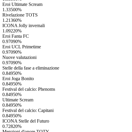
Eroi Ultimate Scream
1.33500
%
Rivelazione TOTS
1.21360
%
ICONA Jolly invernali
1.09220
%
Eroi Fanta FC
0.97090
%
Eroi UCL Primetime
0.97090
%
Nuove valutazioni
0.97090
%
Stelle della fase a eliminazione
0.84950
%
Eroi Joga Bonito
0.84950
%
Festival del calcio: Phenoms
0.84950
%
Ultimate Scream
0.84950
%
Festival del calcio: Capitani
0.84950
%
ICONA Stelle del Futuro
0.72820
%
Menzioni d'onore TOTY