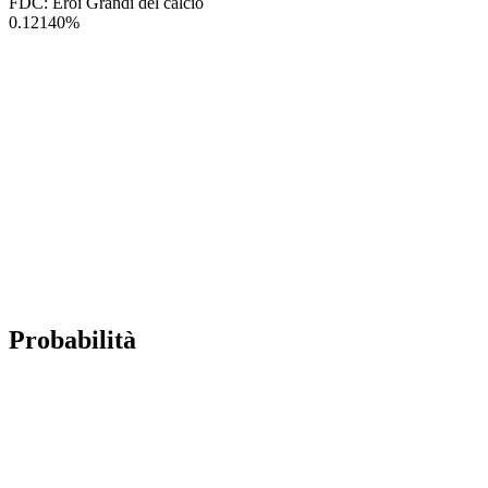
FDC: Eroi Grandi del calcio
0.12140
%
Probabilità