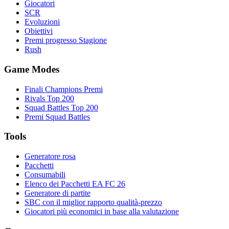
Giocatori
SCR
Evoluzioni
Obiettivi
Premi progresso Stagione
Rush
Game Modes
Finali Champions Premi
Rivals Top 200
Squad Battles Top 200
Premi Squad Battles
Tools
Generatore rosa
Pacchetti
Consumabili
Elenco dei Pacchetti EA FC 26
Generatore di partite
SBC con il miglior rapporto qualità-prezzo
Giocatori più economici in base alla valutazione