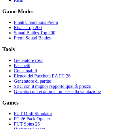
Rush
Game Modes
Finali Champions Premi
Rivals Top 200
Squad Battles Top 200
Premi Squad Battles
Tools
Generatore rosa
Pacchetti
Consumabili
Elenco dei Pacchetti EA FC 26
Generatore di partite
SBC con il miglior rapporto qualità-prezzo
Giocatori più economici in base alla valutazione
Games
FUT Draft Simulator
FC 26 Pack Opener
FUT Spins 26