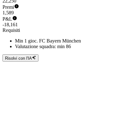
22,250
Premi
1,589
P&L
-18,161
Requisiti
Min 1 gioc. FC Bayern München
Valutazione squadra: min 86
Risolvi con l'IA