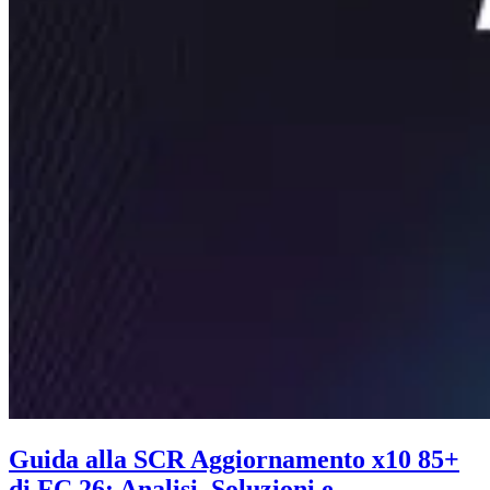
Guida alla SCR Aggiornamento x10 85+
di FC 26: Analisi, Soluzioni e