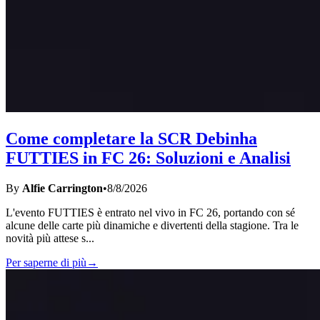
Come completare la SCR Debinha
FUTTIES in FC 26: Soluzioni e Analisi
By
Alfie Carrington
•
8/8/2026
L'evento FUTTIES è entrato nel vivo in FC 26, portando con sé
alcune delle carte più dinamiche e divertenti della stagione. Tra le
novità più attese s
...
Per saperne di più
→