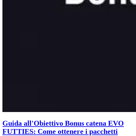
Guida all'Obiettivo Bonus catena EVO
FUTTIES: Come ottenere i pacchetti