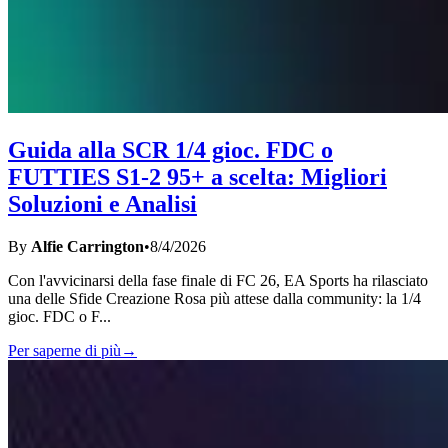
Guida alla SCR 1/4 gioc. FDC o
FUTTIES S1-2 95+ a scelta: Migliori
Soluzioni e Analisi
By
Alfie Carrington
•
8/4/2026
Con l'avvicinarsi della fase finale di FC 26, EA Sports ha rilasciato
una delle Sfide Creazione Rosa più attese dalla community: la 1/4
gioc. FDC o F
...
Per saperne di più
→