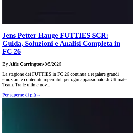
Jens Petter Hauge FUTTIES SCR:
Guida, Soluzioni e Analisi Completa in
FC 26
By
Alfie Carrington
•
8/5/2026
La stagione dei FUTTIES in FC 26 continua a regalare grandi
emozioni e contenuti imperdibili per ogni appassionato di Ultimate
Team. Tra le ultime nov
...
Per saperne di più
→