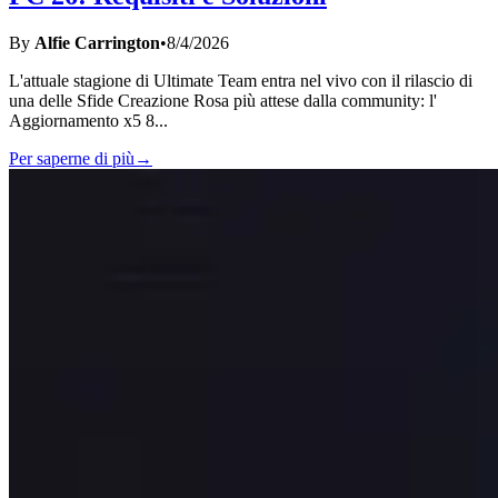
By
Alfie Carrington
•
8/4/2026
L'attuale stagione di Ultimate Team entra nel vivo con il rilascio di
una delle Sfide Creazione Rosa più attese dalla community: l'
Aggiornamento x5 8
...
Per saperne di più
→