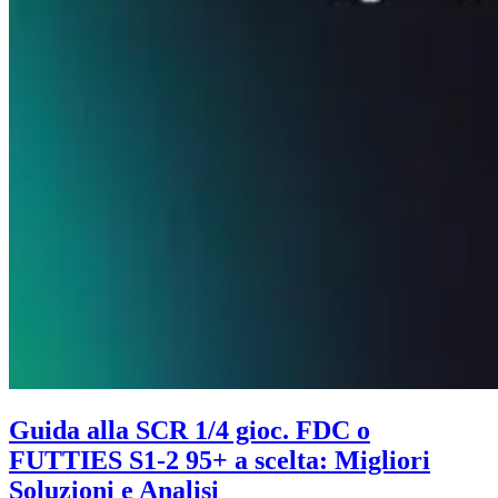
Guida alla SCR 1/4 gioc. FDC o
FUTTIES S1-2 95+ a scelta: Migliori
Soluzioni e Analisi