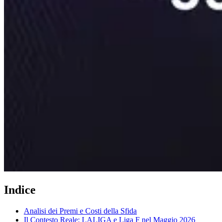
Indice
Analisi dei Premi e Costi della Sfida
Il Contesto Reale: LALIGA e Liga F nel Maggio 2026