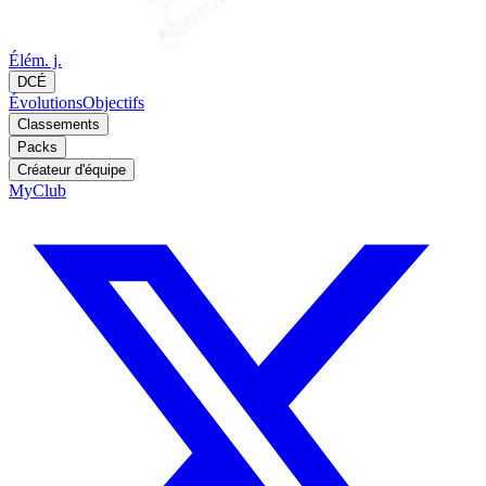
Élém. j.
DCÉ
Évolutions
Objectifs
Classements
Packs
Créateur d'équipe
MyClub