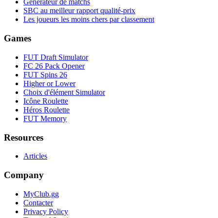
Générateur de matchs
SBC au meilleur rapport qualité-prix
Les joueurs les moins chers par classement
Games
FUT Draft Simulator
FC 26 Pack Opener
FUT Spins 26
Higher or Lower
Choix d'élément Simulator
Icône Roulette
Héros Roulette
FUT Memory
Resources
Articles
Company
MyClub.gg
Contacter
Privacy Policy