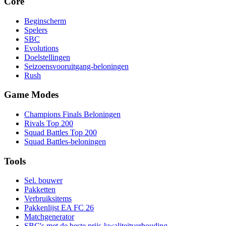
Core
Beginscherm
Spelers
SBC
Evolutions
Doelstellingen
Seizoensvooruitgang-beloningen
Rush
Game Modes
Champions Finals Beloningen
Rivals Top 200
Squad Battles Top 200
Squad Battles-beloningen
Tools
Sel. bouwer
Pakketten
Verbruiksitems
Pakkenlijst EA FC 26
Matchgenerator
SBC's met de beste prijs-kwaliteitverhouding