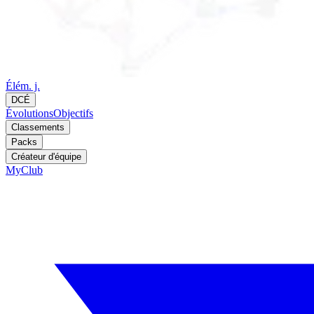
Élém. j.
DCÉ
Évolutions
Objectifs
Classements
Packs
Créateur d'équipe
MyClub