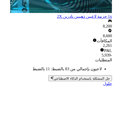
1x حزمة لاعبين ذهبيين نادرين X‏2
8,200
8,600
المكافآت
2,261
P&L
-5,939
المتطلبات
لاعبون بإجمالي من 83 بالضبط: 11 بالضبط
حل المشكلة باستخدام الذكاء الاصطناعي
حلول