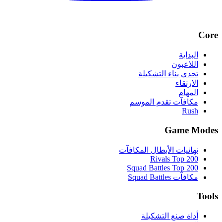
Core
البداية
اللاعبون
تحدي بناء التشكيلة
الارتقاء
المهام
مكافآت تقدم الموسم
Rush
Game Modes
نهائيات الأبطال المكافآت
Rivals Top 200
Squad Battles Top 200
مكافآت Squad Battles
Tools
أداة صنع التشكيلة