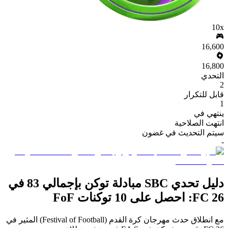
10x
16,600
16,800
التحدي
2
قابل للتكرار
1
ينتهي في
انتهت الصلاحية
سيتم التحديث في غضون
-
دليل تحدي SBC مبادلة توكن بإجمالي 83 في
FC 26: احصل على 10 توكنات FoF
مع انطلاق حدث مهرجان كرة القدم (Festival of Football) المثير في