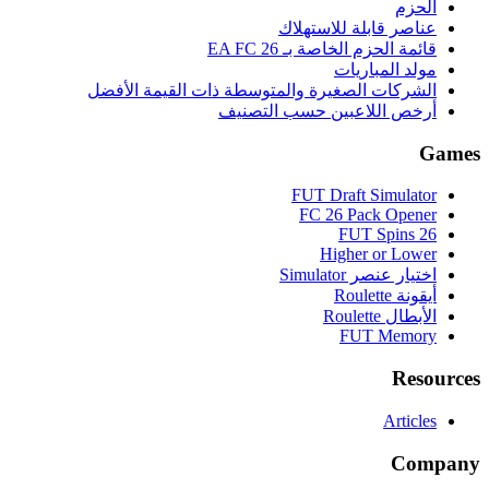
الحزم
عناصر قابلة للاستهلاك
قائمة الحزم الخاصة بـ EA FC 26
مولد المباريات
الشركات الصغيرة والمتوسطة ذات القيمة الأفضل
أرخص اللاعبين حسب التصنيف
Games
FUT Draft Simulator
FC 26 Pack Opener
FUT Spins 26
Higher or Lower
اختيار عنصر Simulator
أيقونة Roulette
الأبطال Roulette
FUT Memory
Resources
Articles
Company