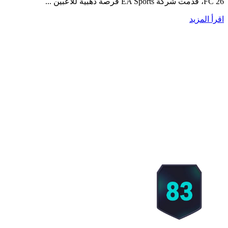
FC 26، قدمت شركة EA Sports فرصة ذهبية للاعبين ...
اقرأ المزيد