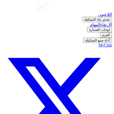
اللاعبون
تحدي بناء التشكيلة
الارتقاء
المهام
لوحات الصدارة
الحزم
أداة صنع التشكيلة
MyClub