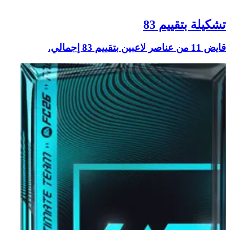
تشكيلة بتقييم 83
قايض 11 من عناصر لاعبين بتقييم 83 إجمالي.