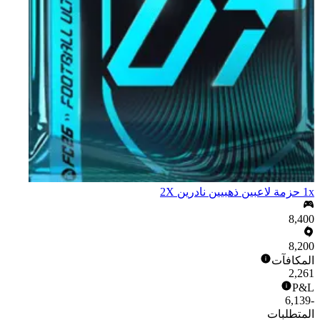
1x حزمة لاعبين ذهبيين نادرين X‏2
8,400
8,200
المكافآت
2,261
P&L
-6,139
المتطلبات