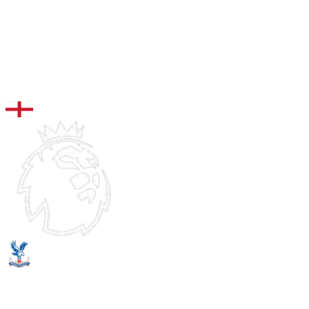
96
MDC
Wharton
RAP
TIR
PAS