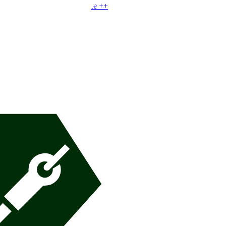
MDC
|
Percuteuse de surface
+
+