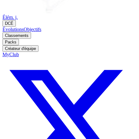
Élém. j.
DCÉ
Évolutions
Objectifs
Classements
Packs
Créateur d'équipe
MyClub