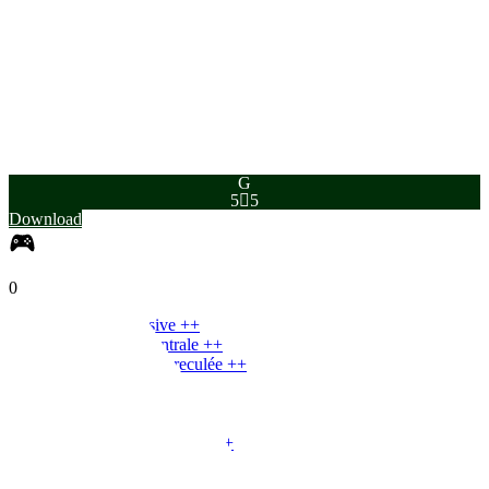
DRI
DÉF
PHY
91
90
97
96
95
91
G
5

5
Download
0
MDC
|
Milieu défensive
+
+
MDC
|
Défenseuse centrale
+
+
MDC
|
Meneuse de jeu reculée
+
+
MDC
|
Carrilero
+
+
MC
|
Milieu box-to-box
+
+
MC
|
Milieu défensive
+
+
MC
|
Meneuse de jeu reculée
+
+
MC
|
Meneuse de jeu
+
+
MC
|
Mezzala
+
+